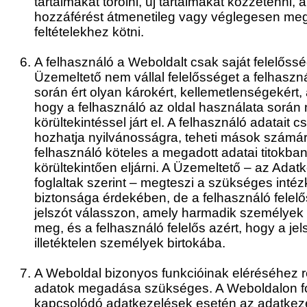
tartalmakat törölni, új tartalmakat közzétenni,
hozzáférést átmenetileg vagy véglegesen meg
feltételekhez kötni.
A felhasználó a Weboldalt csak saját felelőss
Üzemeltető nem vállal felelősséget a felhaszná
során ért olyan károkért, kellemetlenségekért
hogy a felhasználó az oldal használata során 
körültekintéssel járt el. A felhasználó adatait 
hozhatja nyilvánosságra, teheti mások számá
felhasználó köteles a megadott adatai titokba
körültekintően eljárni. A Üzemeltető – az Adat
foglaltak szerint – megteszi a szükséges inté
biztonsága érdekében, de a felhasználó felelő
jelszót válasszon, amely harmadik személyek
meg, és a felhasználó felelős azért, hogy a je
illetéktelen személyek birtokába.
A Weboldal bizonyos funkcióinak eléréséhez r
adatok megadása szükséges. A Weboldalon fol
kapcsolódó adatkezelések esetén az adatkez