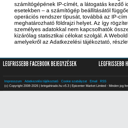
számítógépének IP-címét, a látogatás kezdő id
esetekben – a számítógép beállításától függ
operációs rendszer típusát, továbbá az IP-cím
meghatározható földrajzi helyet. Az így rögzít
személyes adatokkal nem kapcsolhatók össze
kizárólag statisztikai célokat szolgál. A Webol
amelyekről az Adatkezelési tájékoztató, részle
LEGFRISSEBB FACEBOOK BEJEGYZÉSEK
LEGFRISSEBB 
Impresszum
Adatkezelési tájékoztató
Cookie szabályzat
Email
RSS
(c) Copyright 2008-2026 | bringahirado.hu v5.3 | Epicenter Market Limited - Minden jog fe