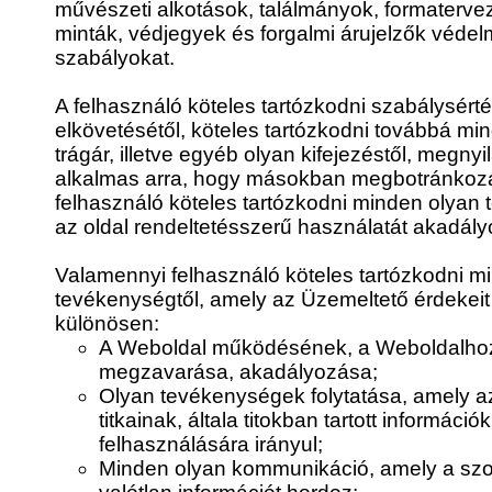
művészeti alkotások, találmányok, formatervez
minták, védjegyek és forgalmi árujelzők véde
szabályokat.
A felhasználó köteles tartózkodni szabálysér
elkövetésétől, köteles tartózkodni továbbá mi
trágár, illetve egyéb olyan kifejezéstől, megnyi
alkalmas arra, hogy másokban megbotránkozá
felhasználó köteles tartózkodni minden olyan
az oldal rendeltetésszerű használatát akadály
Valamennyi felhasználó köteles tartózkodni m
tevékenységtől, amely az Üzemeltető érdekeit s
különösen:
A Weboldal működésének, a Weboldalhoz
megzavarása, akadályozása;
Olyan tevékenységek folytatása, amely az
titkainak, általa titokban tartott informác
felhasználására irányul;
Minden olyan kommunikáció, amely a szol