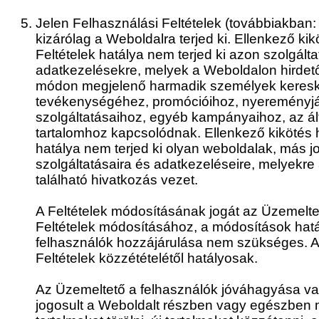
Jelen Felhasználási Feltételek (továbbiakban
kizárólag a Weboldalra terjed ki. Ellenkező ki
Feltételek hatálya nem terjed ki azon szolgált
adatkezelésekre, melyek a Weboldalon hirdet
módon megjelenő harmadik személyek keres
tevékenységéhez, promócióihoz, nyereményjá
szolgáltatásaihoz, egyéb kampányaihoz, az ált
tartalomhoz kapcsolódnak. Ellenkező kikötés 
hatálya nem terjed ki olyan weboldalak, más 
szolgáltatásaira és adatkezeléseire, melyekre
található hivatkozás vezet.
A Feltételek módosításának jogát az Üzemeltet
Feltételek módosításához, a módosítások hat
felhasználók hozzájárulása nem szükséges. 
Feltételek közzétételétől hatályosak.
Az Üzemeltető a felhasználók jóváhagyása vag
jogosult a Weboldalt részben vagy egészben m