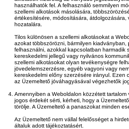
használhatók fel. A felhasználó semmilyen mó
szellemi alkotások másolására, többszörözésé
értékesítésére, módosítására, átdolgozására,
hozatalára.
Tilos különösen a szellemi alkotásokat a Webo
azokat többszörözni, bármilyen kiadványban, 
felhasználni, azokkal kapcsolatban harmadik 
kereskedelmi jellegű vagy nyilvános kommunikác
szellemi alkotásokat olyan tevékenységre felh
jövedelemszerzésre, egyéb vagyoni vagy nem 
kereskedelmi előny szerzésére irányul. Ezen
az Üzemeltető jóváhagyásával végezhetők jo
Amennyiben a Weboldalon közzétett tartalom v
jogos érdekét sérti, kérheti, hogy a Üzemeltető 
törölje. A Üzemeltető a panaszokat minden ese
Az Üzemeltető nem vállal felelősséget a hirde
általuk adott tájékoztatásért.