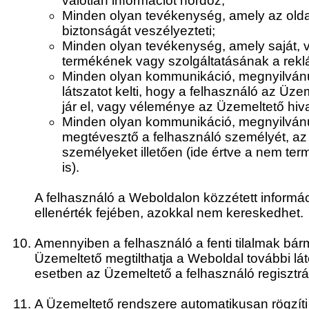
valótlan információt hordoz;
Minden olyan tevékenység, amely az oldal
biztonságát veszélyezteti;
Minden olyan tevékenység, amely saját,
termékének vagy szolgáltatásának a rekl
Minden olyan kommunikáció, megnyilvánu
látszatot kelti, hogy a felhasználó az Üz
jár el, vagy véleménye az Üzemeltető hiv
Minden olyan kommunikáció, megnyilván
megtévesztő a felhasználó személyét, az á
személyeket illetően (ide értve a nem te
is).
A felhasználó a Weboldalon közzétett informá
ellenérték fejében, azokkal nem kereskedhet.
Amennyiben a felhasználó a fenti tilalmak bár
Üzemeltető megtilthatja a Weboldal további lá
esetben az Üzemeltető a felhasználó regisztráci
A Üzemeltető rendszere automatikusan rögzíti