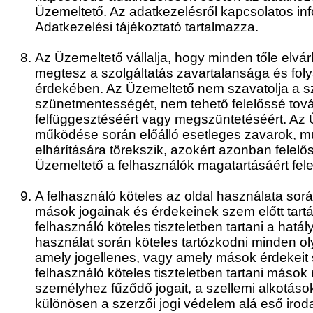
Üzemeltető. Az adatkezelésről kapcsolatos in
Adatkezelési tájékoztató tartalmazza.
Az Üzemeltető vállalja, hogy minden tőle elvá
megtesz a szolgáltatás zavartalansága és fo
érdekében. Az Üzemeltető nem szavatolja a sz
szünetmentességét, nem tehető felelőssé tová
felfüggesztéséért vagy megszüntetéséért. Az 
működése során előálló esetleges zavarok, 
elhárítására törekszik, azokért azonban felel
Üzemeltető a felhasználók magatartásáért fele
A felhasználó köteles az oldal használata sor
mások jogainak és érdekeinek szem előtt tartás
felhasználó köteles tiszteletben tartani a hatá
használat során köteles tartózkodni minden o
amely jogellenes, vagy amely mások érdekeit s
felhasználó köteles tiszteletben tartani mások
személyhez fűződő jogait, a szellemi alkotáso
különösen a szerzői jogi védelem alá eső iro