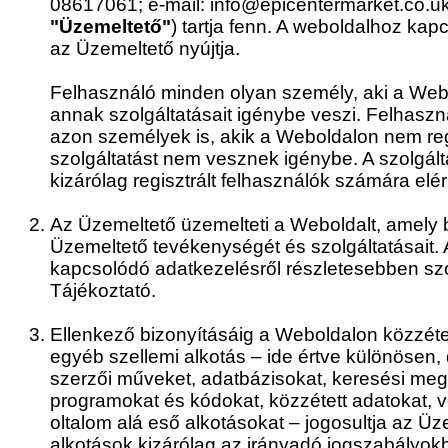
08617061; e-mail: info@epicentermarket.co.uk
"Üzemeltető"
) tartja fenn. A weboldalhoz kap
az Üzemeltető nyújtja.
Felhasználó minden olyan személy, aki a Webo
annak szolgáltatásait igénybe veszi. Felhasz
azon személyek is, akik a Weboldalon nem reg
szolgáltatást nem vesznek igénybe. A szolgál
kizárólag regisztrált felhasználók számára elér
Az Üzemeltető üzemelteti a Weboldalt, amely 
Üzemeltető tevékenységét és szolgáltatásait.
kapcsolódó adatkezelésről részletesebben szó
Tájékoztató.
Ellenkező bizonyításáig a Weboldalon közzéte
egyéb szellemi alkotás – ide értve különösen
szerzői műveket, adatbázisokat, keresési meg
programokat és kódokat, közzétett adatokat, 
oltalom alá eső alkotásokat – jogosultja az Üz
alkotások kizárólag az irányadó jogszabályokb