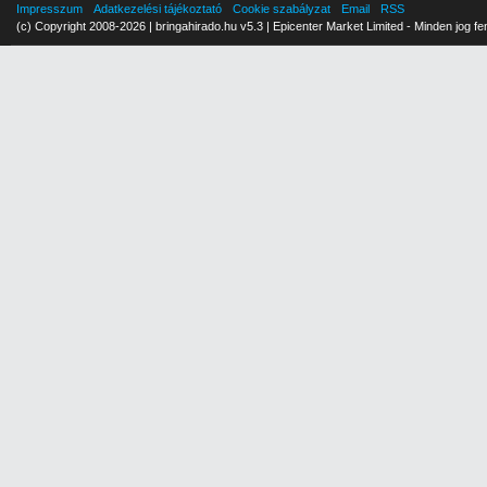
Impresszum
Adatkezelési tájékoztató
Cookie szabályzat
Email
RSS
(c) Copyright 2008-2026 | bringahirado.hu v5.3 | Epicenter Market Limited - Minden jog fe