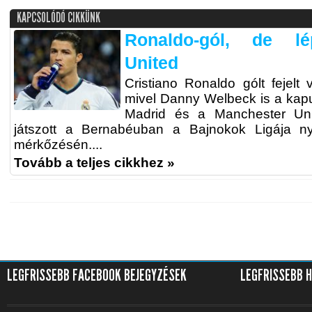
KAPCSOLÓDÓ CIKKÜNK
Ronaldo-gól, de l
United
Cristiano Ronaldo gólt fejelt 
mivel Danny Welbeck is a kapu
Madrid és a Manchester Unit
játszott a Bernabéuban a Bajnokok Ligája ny
mérkőzésén....
Tovább a teljes cikkhez »
LEGFRISSEBB FACEBOOK BEJEGYZÉSEK
LEGFRISSEBB 