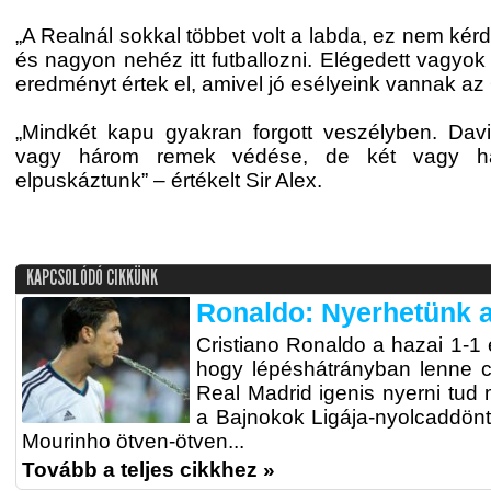
„A Realnál sokkal többet volt a labda, ez nem kérd
és nagyon nehéz itt futballozni. Elégedett vagyok
eredményt értek el, amivel jó esélyeink vannak az 
„Mindkét kapu gyakran forgott veszélyben. Dav
vagy három remek védése, de két vagy há
elpuskáztunk” – értékelt Sir Alex.
KAPCSOLÓDÓ CIKKÜNK
Ronaldo: Nyerhetünk a
Cristiano Ronaldo a hazai 1-1 
hogy lépéshátrányban lenne c
Real Madrid igenis nyerni tud 
a Bajnokok Ligája-nyolcaddön
Mourinho ötven-ötven...
Tovább a teljes cikkhez »