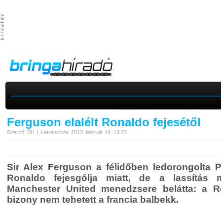
Ferguson elalélt Ronaldo fejesétől
Szerző: SH
Létrehozva: 2013. február 14. 13:23
Sir Alex Ferguson a félidőben ledorongolta Pa
Ronaldo fejesgólja miatt, de a lassítás 
Manchester United menedzsere belátta: a Rea
bizony nem tehetett a francia balbekk.