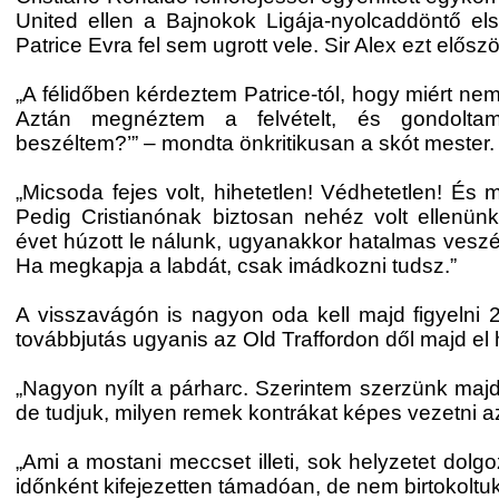
United ellen a Bajnokok Ligája-nyolcaddöntő e
Patrice Evra fel sem ugrott vele. Sir Alex ezt előszö
„A félidőben kérdeztem Patrice-tól, hogy miért ne
Aztán megnéztem a felvételt, és gondoltam
beszéltem?’” – mondta önkritikusan a skót mester.
„Micsoda fejes volt, hihetetlen! Védhetetlen! És 
Pedig Cristianónak biztosan nehéz volt ellenünk
évet húzott le nálunk, ugyanakkor hatalmas veszél
Ha megkapja a labdát, csak imádkozni tudsz.”
A visszavágón is nagyon oda kell majd figyelni 
továbbjutás ugyanis az Old Traffordon dől majd el
„Nagyon nyílt a párharc. Szerintem szerzünk majd 
de tudjuk, milyen remek kontrákat képes vezetni az 
„Ami a mostani meccset illeti, sok helyzetet dolgoz
időnként kifejezetten támadóan, de nem birtokoltuk