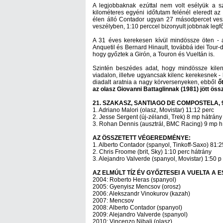
A legjobbaknak ezúttal nem volt esélyük a s
kilométeres egyéni időfutam felénél eleredt az e
élen álló Contador ugyan 27 másodpercet vesz
veszélyben, 1:10 perccel bizonyult jobbnak legfő
A 31 éves kerekesen kívül mindössze öten - 
Anquetil és Bernard Hinault, továbbá idei Tour-
hogy győztek a Girón, a Touron és Vueltán is.
Szintén beszédes adat, hogy mindössze kilen
viadalon, illetve ugyancsak kilenc kerekesnek 
diadalt aratnia a nagy körversenyeken, ebből
ő
az olasz Giovanni Battaglinnak (1981) jött öss
21. SZAKASZ, SANTIAGO DE COMPOSTELA, 9
1. Adriano Malori (olasz, Movistar) 11:12 perc
2. Jesse Sergent (új-zélandi, Trek) 8 mp hátrány
3. Rohan Dennis (ausztrál, BMC Racing) 9 mp h
AZ ÖSSZETETT VÉGEREDMÉNYE:
1. Alberto Contador (spanyol, Tinkoff-Saxo) 81:2
2. Chris Froome (brit, Sky) 1:10 perc hátrány
3. Alejandro Valverde (spanyol, Movistar) 1:50 p 
AZ ELMÚLT TÍZ ÉV GYŐZTESEI A VUELTA A 
2004: Roberto Heras (spanyol)
2005: Gyenyisz Mencsov (orosz)
2006: Alekszandr Vinokurov (kazah)
2007: Mencsov
2008: Alberto Contador (spanyol)
2009: Alejandro Valverde (spanyol)
2010: Vincenzo Nibali (olasz)