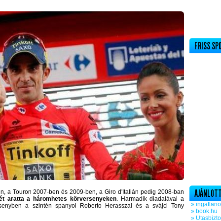
FRISS SP
AJÁNLOTT
n, a Touron 2007-ben és 2009-ben, a Giro d'Italián pedig 2008-ban
ét aratta a háromhetes körversenyeken
. Harmadik diadalával a
» ingatlano
versenyben a szintén spanyol Roberto Herasszal és a svájci Tony
» book.hu
» Utasbizto