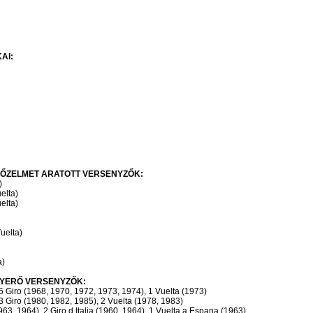
AI:
YŐZELMET ARATOTT VERSENYZŐK:
)
uelta)
uelta)
Vuelta)
a)
YERŐ VERSENYZŐK:
5 Giro (1968, 1970, 1972, 1973, 1974), 1 Vuelta (1973)
3 Giro (1980, 1982, 1985), 2 Vuelta (1978, 1983)
63, 1964), 2 Giro d,Italia (1960, 1964), 1 Vuelta a Espana (1963)