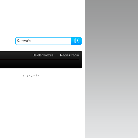
|
Bejelentkezés
Regisztráció