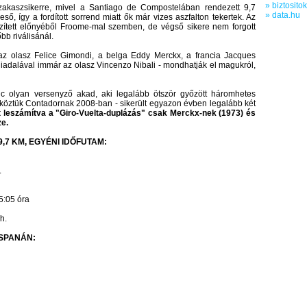
» biztosito
zakaszsikerre, mivel a Santiago de Compostelában rendezett 9,7
» data.hu
ső, így a fordított sorrend miatt ők már vizes aszfalton tekertek. Az
ített előnyéből Froome-mal szemben, de végső sikere nem forgott
bb riválisánál.
az olasz Felice Gimondi, a belga Eddy Merckx, a francia Jacques
diadalával immár az olasz Vincenzo Nibali - mondhatják el magukról,
c olyan versenyző akad, aki legalább ötször győzött háromhetes
- köztük Contadornak 2008-ban - sikerült egyazon évben legalább két
t leszámítva a "Giro-Vuelta-duplázás" csak Merckx-nek (1973) és
ze.
,7 KM, EGYÉNI IDŐFUTAM:
.
5:05 óra
h.
ESPANÁN: