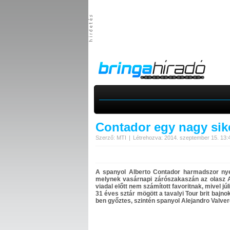
Contador egy nagy sike
Szerző: MTI
Létrehozva: 2014. szeptember 15. 13:
A spanyol Alberto Contador harmadszor nye
melynek vasárnapi zárószakaszán az olasz A
viadal előtt nem számított favoritnak, mivel jú
31 éves sztár mögött a tavalyi Tour brit bajn
ben győztes, szintén spanyol Alejandro Valver